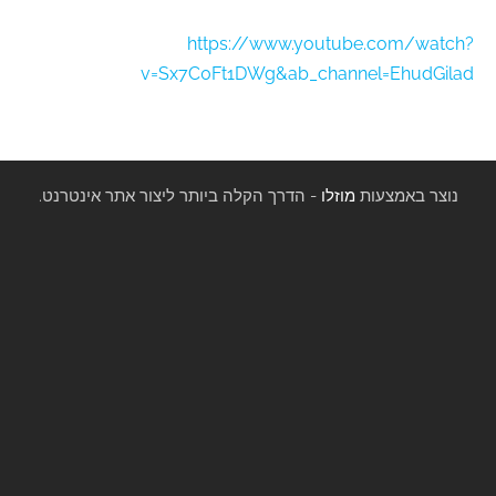
https://www.youtube.com/watch?
v=Sx7C0Ft1DWg&ab_channel=EhudGilad
נוצר באמצעות
מוזלו
- הדרך הקלה ביותר ליצור אתר אינטרנט.